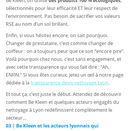
Nettoyage exceptionnel
Be Kleen, on utilise
des produits 100 % écologiques
,
sélectionnés pour leur efficacité ET leur respect de
Entretien Prestige
l’environnement. Pas besoin de sacrifier vos valeurs
RSE au nom d’un sol brillant.
Démarche RSE
Enfin, si vous hésitez encore, on sait pourquoi.
Contact
Changer de prestataire, c’est comme changer de
coiffeur : on a toujours peur que ce soit “encore pire”.
Voilà pourquoi chez nous, c’est sans engagement, et
avec cette transparence qui vous fait dire : “Ah,
ENFIN.” Si vous êtes curieux, jetez un œil à notre page
dédiée à la
transparence devis nettoyage Lyon
.
Et tout ça, c’est juste le début. Attendez de découvrir
comment Be Kleen et quelques acteurs engagés du
nettoyage à Lyon redéfinissent complètement le
secteur…
03 | Be Kleen et les acteurs lyonnais qui