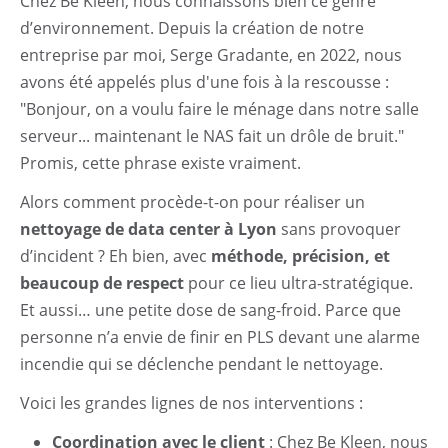
Nettoyage exceptionnel
Chez Be Kleen, nous connaissons bien ce genre
d’environnement. Depuis la création de notre
Entretien Prestige
entreprise par moi, Serge Gradante, en 2022, nous
avons été appelés plus d'une fois à la rescousse :
Démarche RSE
"Bonjour, on a voulu faire le ménage dans notre salle
serveur... maintenant le NAS fait un drôle de bruit."
Contact
Promis, cette phrase existe vraiment.
Alors comment procède-t-on pour réaliser un
nettoyage de data center à Lyon
sans provoquer
d’incident ? Eh bien, avec
méthode, précision, et
beaucoup de respect
pour ce lieu ultra-stratégique.
Et aussi… une petite dose de sang-froid. Parce que
personne n’a envie de finir en PLS devant une alarme
incendie qui se déclenche pendant le nettoyage.
Voici les grandes lignes de nos interventions :
Coordination avec le client
: Chez Be Kleen, nous