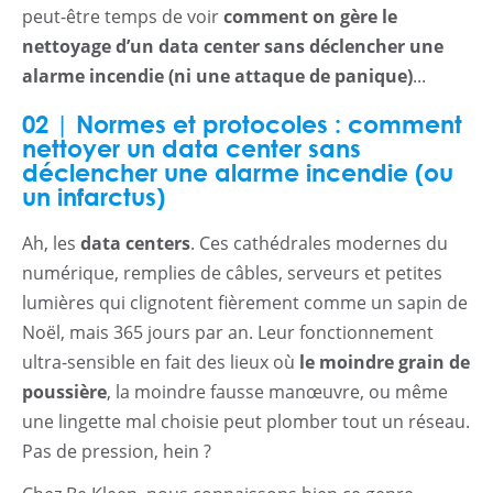
peut-être temps de voir
comment on gère le
nettoyage d’un data center sans déclencher une
alarme incendie (ni une attaque de panique)
...
02 | Normes et protocoles : comment
nettoyer un data center sans
déclencher une alarme incendie (ou
un infarctus)
Ah, les
data centers
. Ces cathédrales modernes du
numérique, remplies de câbles, serveurs et petites
lumières qui clignotent fièrement comme un sapin de
Noël, mais 365 jours par an. Leur fonctionnement
Accueil
ultra-sensible en fait des lieux où
le moindre grain de
Entretien Récurrent
poussière
, la moindre fausse manœuvre, ou même
une lingette mal choisie peut plomber tout un réseau.
Nettoyage de chantier
Pas de pression, hein ?