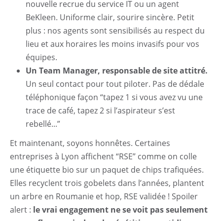
Nettoyage exceptionnel
nouvelle recrue du service IT ou un agent
BeKleen. Uniforme clair, sourire sincère. Petit
Entretien Prestige
plus : nos agents sont sensibilisés au respect du
lieu et aux horaires les moins invasifs pour vos
Démarche RSE
équipes.
Contact
Un Team Manager, responsable de site attitré.
Un seul contact pour tout piloter. Pas de dédale
téléphonique façon “tapez 1 si vous avez vu une
trace de café, tapez 2 si l’aspirateur s’est
rebellé...”
Et maintenant, soyons honnêtes. Certaines
entreprises à Lyon affichent “RSE” comme on colle
une étiquette bio sur un paquet de chips trafiquées.
Elles recyclent trois gobelets dans l’années, plantent
un arbre en Roumanie et hop, RSE validée ! Spoiler
alert :
le vrai engagement ne se voit pas seulement