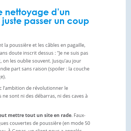
ettoyage exceptionn
e nettoyage d’un
Entretien Prestige
s juste passer un coup
Démarche RSE
 la poussière et les câbles en pagaille,
 sans doute inscrit dessus : "Je ne suis pas
, on les oublie souvent. Jusqu’au jour
Contact
ndie part sans raison (spoiler : la couche
e).
 l’ambition de révolutionner le
 ne sont ni des débarras, ni des caves à
ut mettre tout un site en rade
. Faux-
iques couvertes de poussière (en mode 50
 vu. À Genas, un client nous a appelés