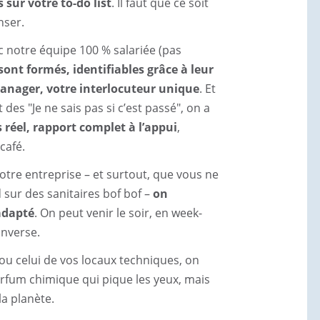
 sur votre to-do list
. Il faut que ce soit
nser.
c notre équipe 100 % salariée (pas
ont formés, identifiables grâce à leur
anager, votre interlocuteur unique
. Et
des "Je ne sais pas si c’est passé", on a
 réel, rapport complet à l’appui
,
café.
otre entreprise – et surtout, que vous ne
sur des sanitaires bof bof –
on
 adapté
. On peut venir le soir, en week-
’inverse.
ou celui de vos locaux techniques, on
rfum chimique qui pique les yeux, mais
a planète.