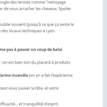
r Google des termes comme "nettoyage
er de vous arracher les cheveux. Spoiler
oublie souvent (jusqu’à ce que ça sente le
ge des locaux techniques à Lyon.
Accueil
me pas à passer un coup de balai
: on est bien loin du placard à produits
Entretien Récurrent
larme incendie
(on en a fait l’expérience
Nettoyage de chantie
peut vous sauver la tête, et votre
cacité... et tranquillité d’esprit.