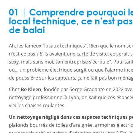
N
01 | Comprendre pourquoi l
local technique, ce n’est pa
de balai
Ah, les fameux “locaux techniques”. Rien que le nom sent
n’est-ce pas ? S’ils avaient une carte de visite, ce serait
sexy, mais sans moi, ton entreprise s’écroule". Pourtant
où... un problème électrique surgit ou que l'alarme ince
de poussière sur les capteurs, ça ne fait pas bon ménag
Chez
Be Kleen
, fondée par Serge Gradante en 2022 avec
nettoyage professionnel à Lyon, on sait que ces espaces
vieilles chaises roulantes.
Un nettoyage négligé dans ces espaces techniques pe
plafonds bourrés de toiles d’araignée, armoires électr
nuances de gris) et gaines d’aération obstruées ? On l’a