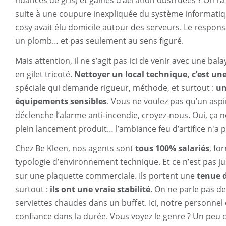
suite à une coupure inexpliquée du système informatiqu
cosy avait élu domicile autour des serveurs. Le respons
un plomb… et pas seulement au sens figuré.
Mais attention, il ne s’agit pas ici de venir avec une b
en gilet tricoté.
Nettoyer un local technique, c’est un
spéciale qui demande rigueur, méthode, et surtout :
un
équipements sensibles
. Vous ne voulez pas qu’un asp
déclenche l’alarme anti-incendie, croyez-nous. Oui, ça no
plein lancement produit… l’ambiance feu d’artifice n'a 
Chez Be Kleen, nos agents sont
tous 100% salariés
, fo
typologie d’environnement technique. Et ce n’est pas jus
sur une plaquette commerciale. Ils portent une
tenue d
surtout :
ils ont une vraie stabilité
. On ne parle pas d
serviettes chaudes dans un buffet. Ici, notre personnel 
confiance dans la durée. Vous voyez le genre ? Un peu 