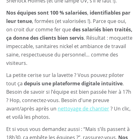
Nettoyage exceptionnel
Sherlock Holmes (et une lampe UV, s’il le faut !).
Nos équipes sont 100 % salariées
,
identifiables par
Entretien Prestige
leur tenue
, formées (et valorisées !). Parce que oui,
Démarche RSE
on croit dur comme fer que
des salariés bien traités,
ça donne des clients bien servis
. Résultat : moquette
Contact
impeccable, sanitaires nickel et ambiance de travail
saine, respectueuse du personnel… comme des
visiteurs.
La petite cerise sur la lavette ? Vous pouvez piloter
tout ça
depuis une plateforme digitale intuitive
.
Besoin de savoir si l’équipe est bien passée hier à 17h
? Hop, connectez-vous. Besoin d'une preuve
avant/après après un
nettoyage de chantier
? Un clic,
et voilà les photos.
Et si vous vous demandez aussi : “Mais s’ils passent à
18h30, ça embête les équipes ?”, rassurez-vous.
Nos