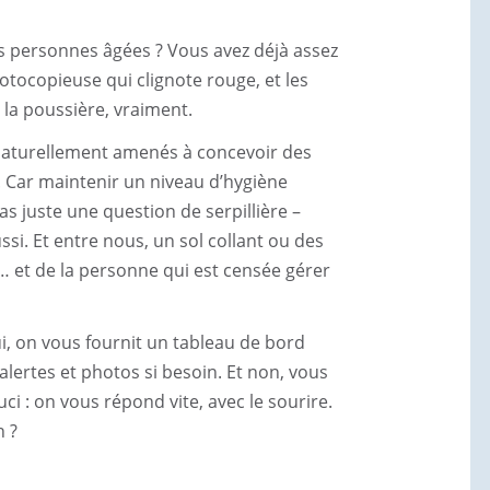
s personnes âgées ? Vous avez déjà assez
photocopieuse qui clignote rouge, et les
 la poussière, vraiment.
aturellement amenés à concevoir des
. Car maintenir un niveau d’hygiène
s juste une question de serpillière –
Accueil
ssi. Et entre nous, un sol collant ou des
eu… et de la personne qui est censée gérer
Entretien Récurrent
ui, on vous fournit un tableau de bord
 alertes et photos si besoin. Et non, vous
Nettoyage de chantie
i : on vous répond vite, avec le sourire.
n ?