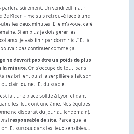
s parlera sûrement. Un vendredi matin,
de Be Kleen – me suis retrouvé face à une
outes les deux minutes. Elle m’avoue, café
aine. Si en plus je dois gérer les
llants, je vais finir par dormir ici." Et là,
ne pouvait pas continuer comme ça.
ge ne devrait pas être un poids de plus
à la minute
. On s’occupe de tout, sans
ires brillent ou si la serpillère a fait son
 du clair, du net. Et du stable.
est fait une place solide à Lyon et dans
quand les lieux ont une âme. Nos équipes
onne ne disparaît du jour au lendemain),
 vrai
responsable de site
. Parce que le
on. Et surtout dans les lieux sensibles…