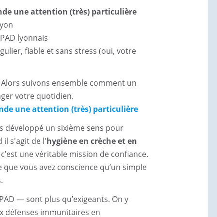
ettoyage exceptionn
e une attention (très) particulière
Lyon
Entretien Prestige
HPAD lyonnais
lier, fiable et sans stress (oui, votre
Démarche RSE
e) ? Alors suivons ensemble comment un
ger votre quotidien.
Contact
de une attention (très) particulière
ns développé un sixième sens pour
l s'agit de l'
hygiène en crèche et en
: c’est une véritable mission de confiance.
rce que vous avez conscience qu’un simple
.
EHPAD — sont plus qu’exigeants. On y
 aux défenses immunitaires en